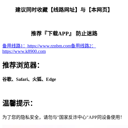
建议同时收藏【线路网址】与【本网页】
推荐『下载APP』 防止迷路
备用线路
1
：
https://www.rznbm.com
备用线路
2
：
https://www.k8900.com
推荐浏览器：
谷歌、Safari、火狐、Edge
温馨提示：
为了您的隐私安全，请勿与"国家反诈中心"APP同设备使用！