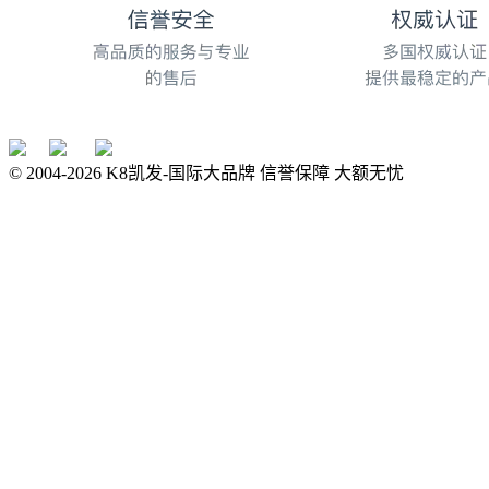
© 2004-
2026
K8凯发-国际大品牌 信誉保障 大额无忧