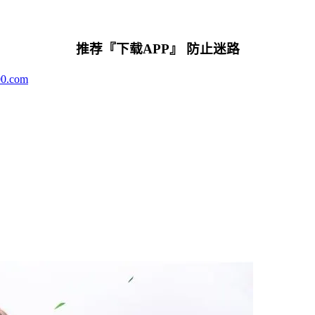
推荐『下载APP』 防止迷路
00.com