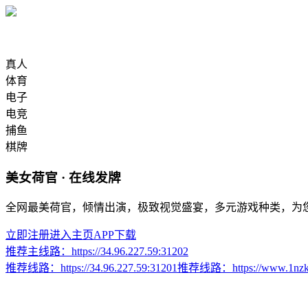
真人
体育
电子
电竞
捕鱼
棋牌
美女荷官 · 在线发牌
全网最美荷官，倾情出演，极致视觉盛宴，多元游戏种类，为
立即注册
进入主页
APP下载
推荐主线路：
https://34.96.227.59:31202
推荐线路：
https://34.96.227.59:31201
推荐线路：
https://www.1nz