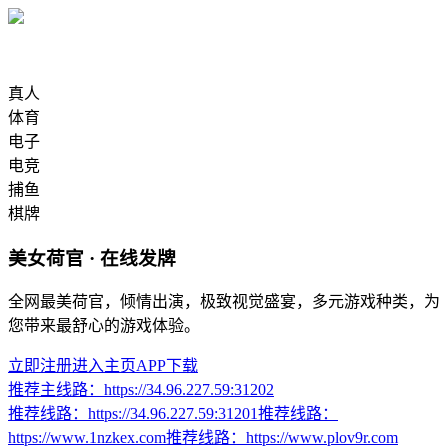
真人
体育
电子
电竞
捕鱼
棋牌
美女荷官 · 在线发牌
全网最美荷官，倾情出演，极致视觉盛宴，多元游戏种类，为
您带来最舒心的游戏体验。
立即注册
进入主页
APP下载
推荐主线路：
https://34.96.227.59:31202
推荐线路：
https://34.96.227.59:31201
推荐线路：
https://www.1nzkex.com
推荐线路：
https://www.plov9r.com