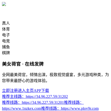
真人
体育
电子
电竞
捕鱼
棋牌
美女荷官 · 在线发牌
全网最美荷官，倾情出演，极致视觉盛宴，多元游戏种类，为
您带来最舒心的游戏体验。
立即注册
进入主页
APP下载
推荐主线路：
https://34.96.227.59:31202
推荐线路：
https://34.96.227.59:31201
推荐线路：
https://www.1nzkex.com
推荐线路：
https://www.plov9r.com