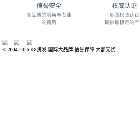
© 2004-
2026
K8凯发-国际大品牌 信誉保障 大额无忧